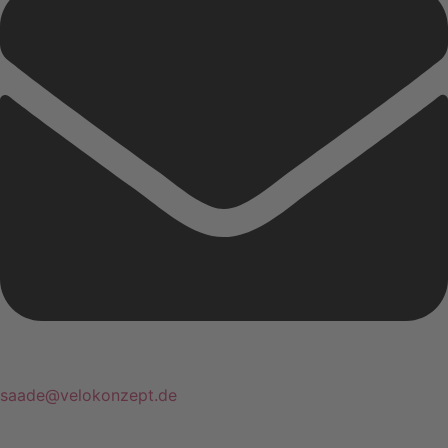
saade@velokonzept.de