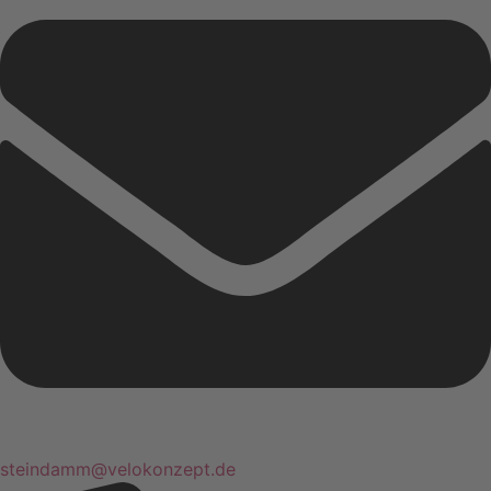
steindamm@velokonzept.de