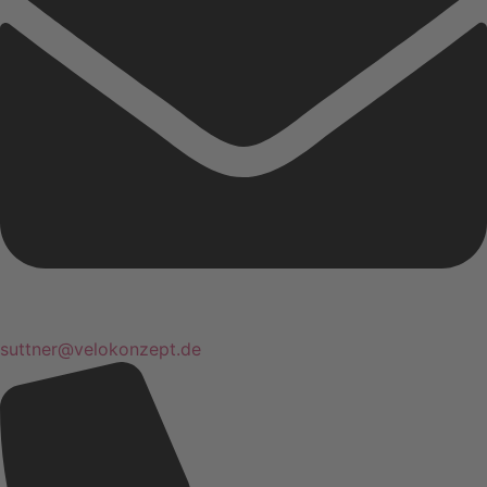
suttner@velokonzept.de