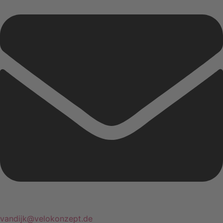
vandijk@velokonzept.de