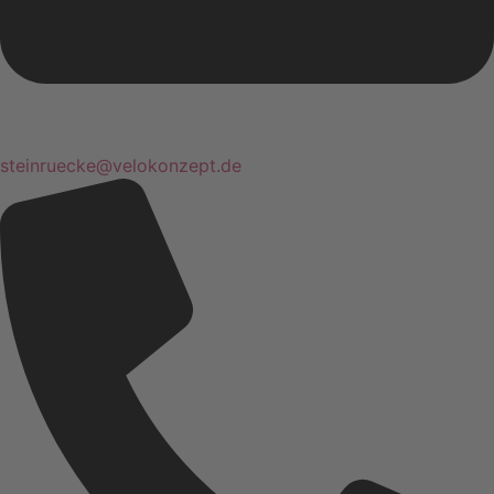
steinruecke@velokonzept.de