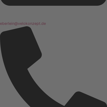
eberlein@velokonzept.de