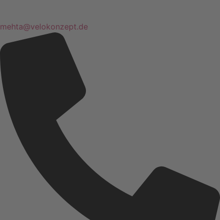
mehta@velokonzept.de