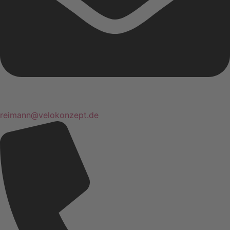
reimann@velokonzept.de